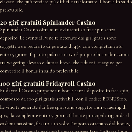
elevato, che può rendere più difficile trasformare il bonus in saldo
prelevabile.
20 giri gratuiti Spinlander Casino
Spinlander Casino offre ai nuovi utenti 20 free spin senza
deposito. Le eventuali vincite ottenute dai giri gratis sono
soggette a un requisito di puntata di 45x, con completamento
entro 5 giorni. Il punto più restrittivo è proprio la combinazione
tra wagering elevato e durata breve, che riduce il margine per
convertire il bonus in saldo prelevabile.
100 giri gratuiti Fridayroll Casino
Fridayroll Casino propone un bonus senza deposito in free spin,
composto da 100 giri gratis attivabili con il codice BONUS100.
Le vincite generate dai free spin sono soggette a un wagering di
40x, da completare entro 7 giorni. Il limite principale riguarda il
cashout massimo, fissato a 10 volte l'importo ottenuto dal bonus,
quindi il potenziale prelevabile resta controllato. L'offerta è più