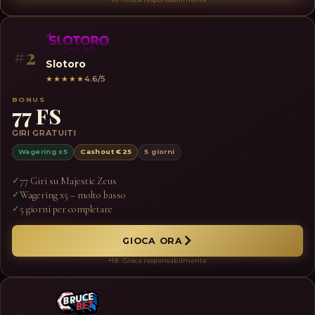
#2
Slotoro
4.6/5
★★★★★
BONUS
77 FS
GIRI GRATUITI
Wagering x5
Cashout €25
5 giorni
77 Giri su Majestic Zeus
✓
Wagering x5 – molto basso
✓
5 giorni per completare
✓
GIOCA ORA
+18 · Gioca responsabilmente