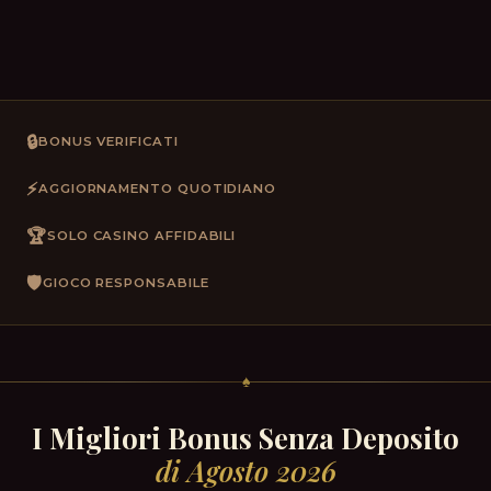
🔒
BONUS VERIFICATI
⚡
AGGIORNAMENTO QUOTIDIANO
🏆
SOLO CASINO AFFIDABILI
🛡️
GIOCO RESPONSABILE
♠
I Migliori Bonus Senza Deposito
di Agosto 2026