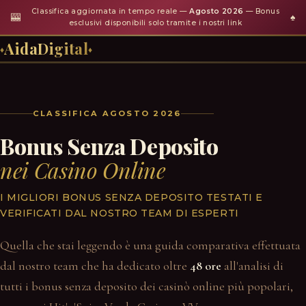
Classifica aggiornata in tempo reale —
Agosto 2026
— Bonus
🎰
♠️
esclusivi disponibili solo tramite i nostri link
AidaDigital
♦
♦
CLASSIFICA AGOSTO 2026
Bonus Senza Deposito
nei Casino Online
I MIGLIORI BONUS SENZA DEPOSITO TESTATI E
VERIFICATI DAL NOSTRO TEAM DI ESPERTI
Quella che stai leggendo è una guida comparativa effettuata
dal nostro team che ha dedicato oltre
48 ore
all'analisi di
tutti i bonus senza deposito dei casinò online più popolari,