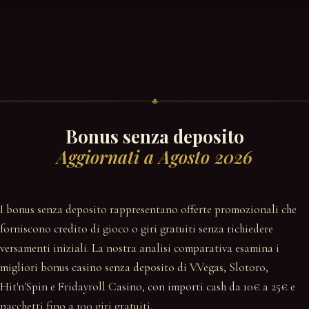
♣
Bonus senza deposito
Aggiornati a Agosto 2026
I bonus senza deposito rappresentano offerte promozionali che
forniscono credito di gioco o giri gratuiti senza richiedere
versamenti iniziali. La nostra analisi comparativa esamina i
migliori bonus casino senza deposito di V.Vegas, Slotoro,
Hit'n'Spin e Fridayroll Casino, con importi cash da 10€ a 25€ e
pacchetti fino a 100 giri gratuiti.