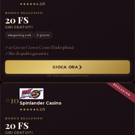
4.3/5
★★★★★
BONUS ESCLUSIVO
20 FS
GIRI GRATUITI
Wagering x45
5 giorni
20 Giri su Crown Coins (Endorphina)
✓
Slot di qualità garantita
✓
GIOCA ORA
+18 · Gioca responsabilmente
ESCLUSIVO
#10
Spinlander Casino
4.2/5
★★★★★
BONUS ESCLUSIVO
20 FS
GIRI GRATUITI