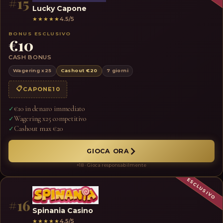
#15
Lucky Capone
4.5/5
★★★★★
BONUS ESCLUSIVO
€10
CASH BONUS
Wagering x25
Cashout €20
7 giorni
📋
CAPONE10
€10 in denaro immediato
✓
Wagering x25 competitivo
✓
Cashout max €20
✓
GIOCA ORA
+18 · Gioca responsabilmente
ESCLUSIVO
#16
Spinania Casino
4.5/5
★★★★★