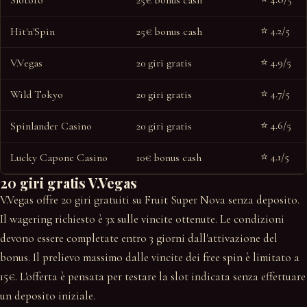
⭐ 4.2/5
Hit'n'Spin
25€ bonus cash
⭐ 4.9/5
V.Vegas
20 giri gratis
⭐ 4.7/5
Wild Tokyo
20 giri gratis
⭐ 4.6/5
Spinlander Casino
20 giri gratis
⭐ 4.1/5
Lucky Capone Casino
10€ bonus cash
20 giri gratis V.Vegas
V.Vegas offre 20 giri gratuiti su Fruit Super Nova senza deposito.
Il wagering richiesto è 3x sulle vincite ottenute. Le condizioni
devono essere completate entro 3 giorni dall'attivazione del
bonus. Il prelievo massimo dalle vincite dei free spin è limitato a
15€. L'offerta è pensata per testare la slot indicata senza effettuare
un deposito iniziale.