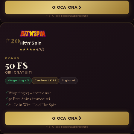
GIOCA ORA
+18 · Gioca responsabilmente
#20
Hit'n'Spin
4.7/5
★★★★★
BONUS
50 FS
GIRI GRATUITI
Wagering x3
Cashout €25
3 giorni
Wagering x3 – eccezionale
✓
50 Free Spins immediati
✓
Su Coin Win: Hold The Spin
✓
GIOCA ORA
+18 · Gioca responsabilmente