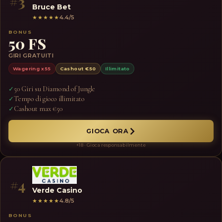
#3
Bruce Bet
4.4/5
★★★★★
BONUS
50 FS
GIRI GRATUITI
Wagering x55
Cashout €50
Illimitato
50 Giri su Diamond of Jungle
✓
Tempo di gioco illimitato
✓
Cashout max €50
✓
GIOCA ORA
+18 · Gioca responsabilmente
#4
Verde Casino
4.8/5
★★★★★
BONUS