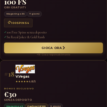
100 FS
GIRI GRATUITI
Wagering x35
7 giorni
📋
100SPINS4
100 Free Spins senza deposito
✓
Su Royal Joker & Gold Rush
✓
GIOCA ORA
+18 · Gioca responsabilmente
#18
V.Vegas
4.8/5
★★★★★
BONUS ESCLUSIVO
€30
SENZA DEPOSITO
Wagering x5
Cashout €100
3 giorni