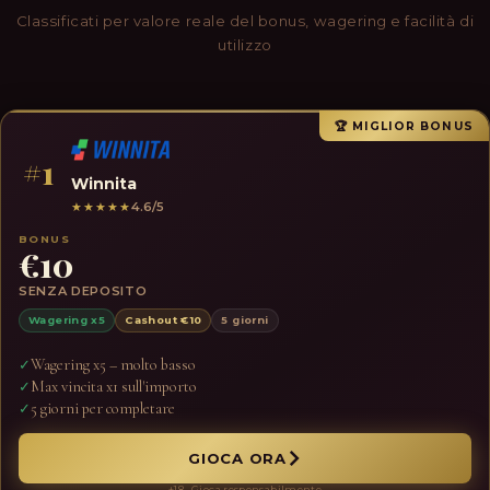
Classificati per valore reale del bonus, wagering e facilità di
utilizzo
🏆 MIGLIOR BONUS
#1
Winnita
4.6/5
★★★★★
BONUS
€10
SENZA DEPOSITO
Wagering x5
Cashout €10
5 giorni
Wagering x5 – molto basso
✓
Max vincita x1 sull'importo
✓
5 giorni per completare
✓
GIOCA ORA
+18 · Gioca responsabilmente