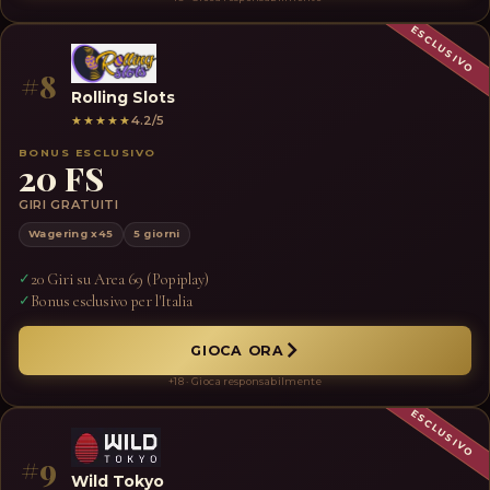
ESCLUSIVO
#8
Rolling Slots
4.2/5
★★★★★
BONUS ESCLUSIVO
20 FS
GIRI GRATUITI
Wagering x45
5 giorni
20 Giri su Area 69 (Popiplay)
✓
Bonus esclusivo per l'Italia
✓
GIOCA ORA
+18 · Gioca responsabilmente
ESCLUSIVO
#9
Wild Tokyo