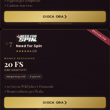
10 giorni per completare
✓
Cashout max €100
✓
GIOCA ORA
+18 · Gioca responsabilmente
ESCLUSIVO
#7
Need for Spin
4.2/5
★★★★★
BONUS ESCLUSIVO
20 FS
GIRI GRATUITI
Wagering x45
5 giorni
20 Giri su Wild Joker's Diamonds
✓
Bonus esclusivo per l'Italia
✓
GIOCA ORA
+18 · Gioca responsabilmente