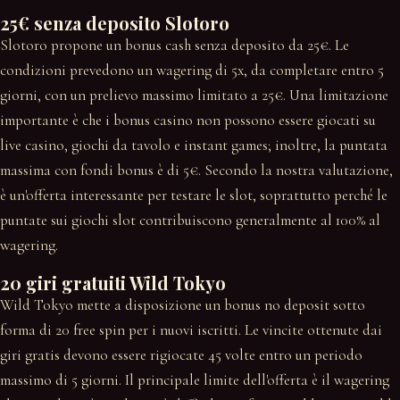
25€ senza deposito Slotoro
Slotoro propone un bonus cash senza deposito da 25€. Le
condizioni prevedono un wagering di 5x, da completare entro 5
giorni, con un prelievo massimo limitato a 25€. Una limitazione
importante è che i bonus casino non possono essere giocati su
live casino, giochi da tavolo e instant games; inoltre, la puntata
massima con fondi bonus è di 5€. Secondo la nostra valutazione,
è un'offerta interessante per testare le slot, soprattutto perché le
puntate sui giochi slot contribuiscono generalmente al 100% al
wagering.
20 giri gratuiti Wild Tokyo
Wild Tokyo mette a disposizione un bonus no deposit sotto
forma di 20 free spin per i nuovi iscritti. Le vincite ottenute dai
giri gratis devono essere rigiocate 45 volte entro un periodo
massimo di 5 giorni. Il principale limite dell'offerta è il wagering